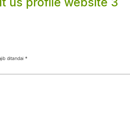
 us profile website 3
ib ditandai
*