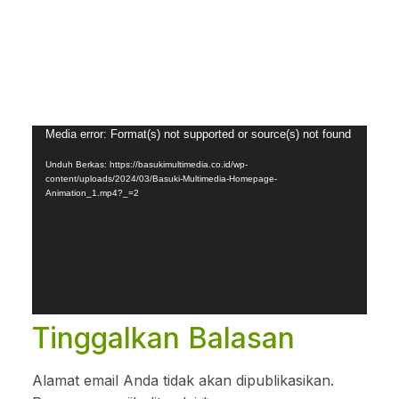
Pemutar
Media error: Format(s) not supported or source(s) not found
Video
Unduh Berkas: https://basukimultimedia.co.id/wp-
content/uploads/2024/03/Basuki-Multimedia-Homepage-
Animation_1.mp4?_=2
Tinggalkan Balasan
Alamat email Anda tidak akan dipublikasikan.