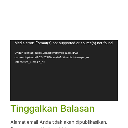
Pemutar
Media error: Format(s) not supported or source(s) not found
Video
Unduh Berkas: https://basukimultimedia.co.id/wp-
content/uploads/2024/03/Basuki-Multimedia-Homepage-
Interactive_1.mp4?_=2
Tinggalkan Balasan
Alamat email Anda tidak akan dipublikasikan.